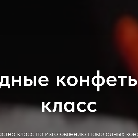
дные конфеты
класс
стер класс по изготовлению шоколадных кон